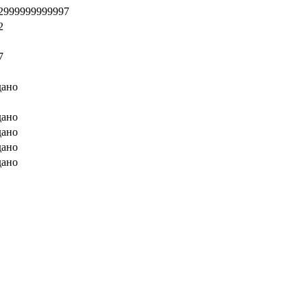
2999999999997
2
7
дано
дано
дано
дано
дано