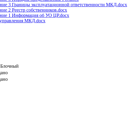
ние 3 Границы эксплуатационной ответственности МКД.docx
ие 2 Реестр собственников.docx
ние 1 Информация об УО ЦР.docx
 управления МКД.docx
, Блочный
дано
дано