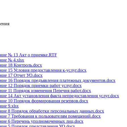
ления
ние № 13 Акт о приемке.RTF
ие № 4.xlsx
ние 18 Контроль.docx
ие 15 Условия предоставления к-услуг.docx
ние 17 Отчет УО.docx
ние 16 Порядок предъявления платежных документов.docx
ие 12 Порядок приемки работ услуг.docx
ие 11 Порядок изменения Перечня работ.docx
ие 14 Акт установления факта непредоставления услуг.docx
ие 10 Порядок формирования резервов.docx
ие 9.xlsx
ние 8 Порядок обработки персональных данных.docx
ие 7 Требования к пользователям помещений.docx
ние 6 Перечень уполномоченных лиц.docx
ние 5 Порядок представления УО.docx