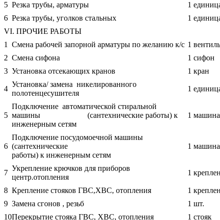
5
Резка трубы, арматуры
1 единиц
6
Резка трубы, уголков стальных
1 единиц
VI. ПРОЧИЕ РАБОТЫ
1
Смена рабочей запорной арматуры по желанию к/с
1 вентил
2
Смена сифона
1 сифон
3
Установка отсекающих кранов
1 кран
Установка/ замена никелированного
4
1 единиц
полотенцесушителя
Подключение автоматической стиральной
5
машины (сантехнические работы) к
1 машина
инженерным сетям
Подключение посудомоечной машины
6
(сантехнические
1 машина
работы) к инженерным сетям
Укрепление крючков для приборов
7
1 крепле
центр.отопления
8
Крепление стояков ГВС,ХВС, отопления
1 крепле
9
Замена сгонов , резьб
1 шт.
10
Перекрытие стояка ГВС, ХВС, отопления
1 стояк