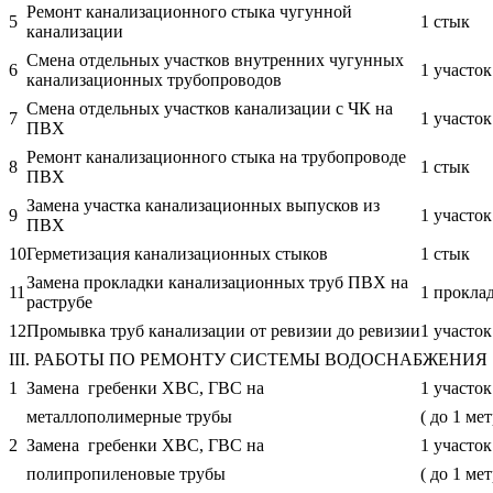
Ремонт канализационного стыка чугунной
5
1 стык
канализации
Смена отдельных участков внутренних чугунных
6
1 участок
канализационных трубопроводов
Смена отдельных участков канализации с ЧК на
7
1 участок
ПВХ
Ремонт канализационного стыка на трубопроводе
8
1 стык
ПВХ
Замена участка канализационных выпусков из
9
1 уч
ПВХ
10
Герметизация канализационных стыков
1 стык
Замена прокладки канализационных труб ПВХ на
11
1 прокла
раструбе
12
Промывка труб канализации от ревизии до ревизии
1 участок
III. РАБОТЫ ПО РЕМОНТУ СИСТЕМЫ ВОДОСНАБЖЕНИЯ
1
Замена гребенки ХВС, ГВС на
1 участок
металлополимерные трубы
( до 1 мет
2
Замена гребенки ХВС, ГВС на
1 участок
полипропиленовые трубы
( до 1 мет