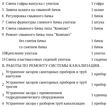
4
Смена гофры выпуска с унитаза
1 гофра
5
Замена шланга на смывной бачок
1 шланг
6
Регулировка смывного бачка
1 бачок
7
Смена фурнитуры сливного бачка унитаза
1 штука
8
Смена смывного бачка типа "Компакт"
1 бачок
9
Ремонт смывного бачка типа "Компакт"
без снятия бачка
1 бачок
со снятием бачка
1 бачок
10
Крепление унитаза
1 унитаз
11
Смена пластмассовых сидений унитаза
1 сиденье
II. РАБОТЫ ПО РЕМОНТУ СИСТЕМЫ КАНАЛИЗАЦИИ.
Устранение засоров санитарных приборов и труб
1
1 прибор
вантузом
Устранение засоров санитарных приборов и труб
2
1 прибор
тросом
Устранение засора с применением
3
1 единиц
гидродинамического оборудования
4
Устранение засора с разбором труб канализации
1 прибор