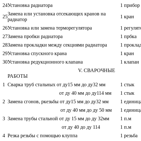
24
Установка радиатора
1 прибор
Замена или установка отсекающих кранов на
25
1 кран
радиатор
26
Установка или замена терморегулятора
1 регулят
27
Замена пробки радиатора
1 прбка
28
Замена прокладки между секциями радиатора
1 прокла
29
Установка спускного крана
1 кран
30
Установка редукционного клапана
1 клапан
V. СВАРОЧНЫЕ
РАБОТЫ
1
Сварка труб стальных от ду15 мм до ду32 мм
1 стык
от ду 40 мм до ду114 мм
1 стык
2
Замена сгонов, ркезьбы от ду15 мм до ду32 мм
1 единиц
от ду 40 мм до ду 50 мм
1 единиц
3
Замена трубы стальной от ду 15 мм до ду 32мм
1 п.м
от ду 40 до ду 114
1 п.м
4
Резка резьбы с помощью клуппа
1 резьба