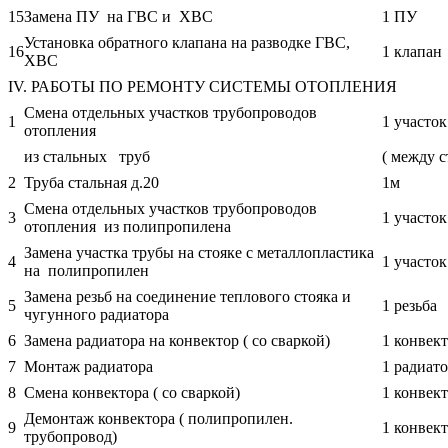
15
Замена ПУ на ГВС и ХВС
1 ПУ
Установка обратного клапана на разводке ГВС,
16
1 клапан
ХВС
IV. РАБОТЫ ПО РЕМОНТУ СИСТЕМЫ ОТОПЛЕНИЯ
Смена отдельных участков трубопроводов
1
1 участок
отопления
из стальных труб
( между 
2
Труба стальная д.20
1м
Смена отдельных участков трубопроводов
3
1 учас
отопления из полипропилена
Замена участка трубы на стояке с металлопластика
4
1 уч
на полипропилен
Замена резьб на соединение теплового стояка и
5
1 резьба
чугунного радиатора
6
Замена радиатора на конвектор ( со сваркой)
1 конвек
7
Монтаж радиатора
1 радиат
8
Смена конвектора ( со сваркой)
1 конвек
Демонтаж конвектора ( полипропилен.
9
1 конвек
трубопровод)