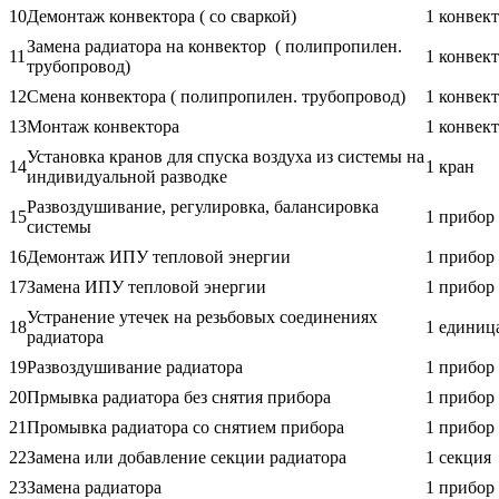
10
Демонтаж конвектора ( со сваркой)
1 конвек
Замена радиатора на конвектор ( полипропилен.
11
1 конвек
трубопровод)
12
Смена конвектора ( полипропилен. трубопровод)
1 конвек
13
Монтаж конвектора
1 конвек
Установка кранов для спуска воздуха из системы на
14
1 кран
индивидуальной разводке
Развоздушивание, регулировка, балансировка
15
1 прибор
системы
16
Демонтаж ИПУ тепловой энергии
1 прибор
17
Замена ИПУ тепловой энергии
1 прибор
Устранение утечек на резьбовых соединениях
18
1 единиц
радиатора
19
Развоздушивание радиатора
1 прибор
20
Прмывка радиатора без снятия прибора
1 прибор
21
Промывка радиатора со снятием прибора
1 прибор
22
Замена или добавление секции радиатора
1 секция
23
Замена радиатора
1 прибор