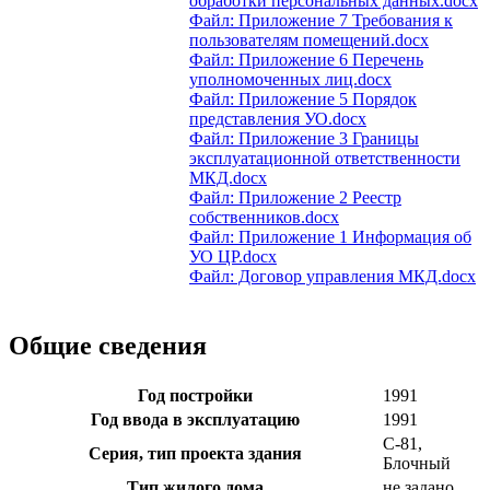
обработки персональных данных.docx
Файл: Приложение 7 Требования к
пользователям помещений.docx
Файл: Приложение 6 Перечень
уполномоченных лиц.docx
Файл: Приложение 5 Порядок
представления УО.docx
Файл: Приложение 3 Границы
эксплуатационной ответственности
МКД.docx
Файл: Приложение 2 Реестр
собственников.docx
Файл: Приложение 1 Информация об
УО ЦР.docx
Файл: Договор управления МКД.docx
Общие сведения
Год постройки
1991
Год ввода в эксплуатацию
1991
С-81,
Серия, тип проекта здания
Блочный
Тип жилого дома
не задано