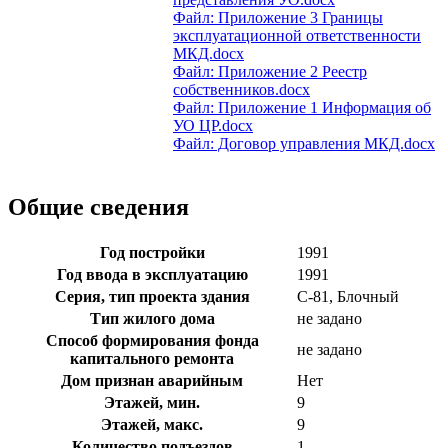
Файл: Приложение 3 Границы
эксплуатационной ответственности
МКД.docx
Файл: Приложение 2 Реестр
собственников.docx
Файл: Приложение 1 Информация об
УО ЦР.docx
Файл: Договор управления МКД.docx
Общие сведения
Год постройки
1991
Год ввода в эксплуатацию
1991
Серия, тип проекта здания
С-81, Блочный
Тип жилого дома
не задано
Способ формирования фонда
не задано
капитального ремонта
Дом признан аварийным
Нет
Этажей, мин.
9
Этажей, макс.
9
Количество подъездов
1