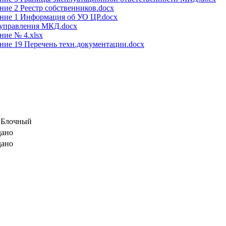
ие 2 Реестр собственников.docx
ние 1 Информация об УО ЦР.docx
 управления МКД.docx
ие № 4.xlsx
ие 19 Перечень техн.документации.docx
, Блочный
дано
дано