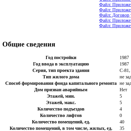
Файл: Приложен
Файл: Приложе
Файл: Договор
Файл: Приложен
Файл: Приложен
Общие сведения
Год постройки
1987
Год ввода в эксплуатацию
1987
Серия, тип проекта здания
С-81
Тип жилого дома
не за
Способ формирования фонда капитального ремонта
не за
Дом признан аварийным
Нет
Этажей, мин.
5
Этажей, макс.
5
Количество подъездов
4
Количество лифтов
0
Количество помещений, ед.
40
Количество помещений, в том числе, жилых, ед.
35