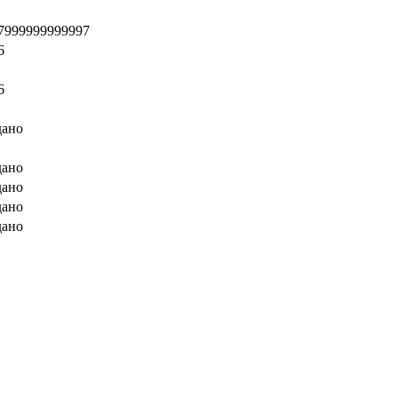
7999999999997
6
6
дано
дано
дано
дано
дано