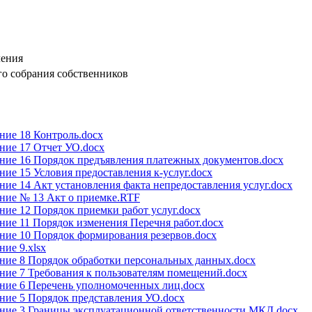
ления
о собрания собственников
ние 18 Контроль.docx
ние 17 Отчет УО.docx
ние 16 Порядок предъявления платежных документов.docx
ие 15 Условия предоставления к-услуг.docx
ие 14 Акт установления факта непредоставления услуг.docx
ние № 13 Акт о приемке.RTF
ие 12 Порядок приемки работ услуг.docx
ие 11 Порядок изменения Перечня работ.docx
ие 10 Порядок формирования резервов.docx
ие 9.xlsx
ние 8 Порядок обработки персональных данных.docx
ие 7 Требования к пользователям помещений.docx
ние 6 Перечень уполномоченных лиц.docx
ние 5 Порядок представления УО.docx
ние 3 Границы эксплуатационной ответственности МКД.docx