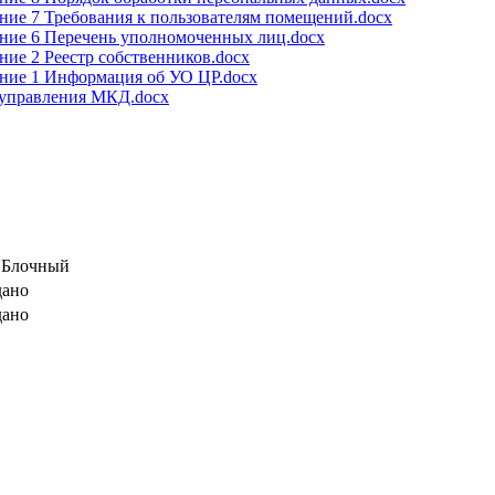
ие 7 Требования к пользователям помещений.docx
ние 6 Перечень уполномоченных лиц.docx
ие 2 Реестр собственников.docx
ние 1 Информация об УО ЦР.docx
 управления МКД.docx
, Блочный
дано
дано