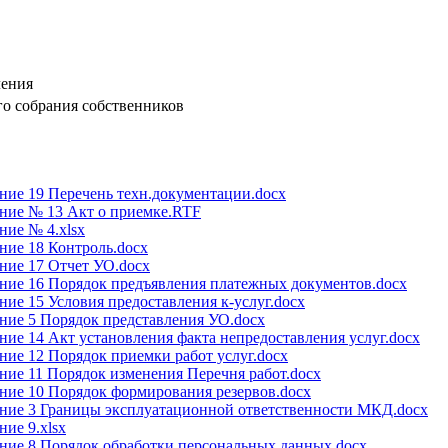
ления
о собрания собственников
ие 19 Перечень техн.документации.docx
ние № 13 Акт о приемке.RTF
ие № 4.xlsx
ние 18 Контроль.docx
ние 17 Отчет УО.docx
ние 16 Порядок предъявления платежных документов.docx
ие 15 Условия предоставления к-услуг.docx
ние 5 Порядок представления УО.docx
ие 14 Акт установления факта непредоставления услуг.docx
ие 12 Порядок приемки работ услуг.docx
ие 11 Порядок изменения Перечня работ.docx
ие 10 Порядок формирования резервов.docx
ние 3 Границы эксплуатационной ответственности МКД.docx
ие 9.xlsx
ние 8 Порядок обработки персональных данных.docx