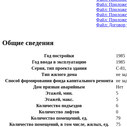
Файл: Приложен
Файл: Приложе
Файл: Приложен
Файл: Приложе
Файл: Договор
Общие сведения
Год постройки
1985
Год ввода в эксплуатацию
1985
Серия, тип проекта здания
С-81
Тип жилого дома
не за
Способ формирования фонда капитального ремонта
не за
Дом признан аварийным
Нет
Этажей, мин.
5
Этажей, макс.
5
Количество подъездов
6
Количество лифтов
0
Количество помещений, ед.
79
Количество помещений, в том числе, жилых, ед.
75