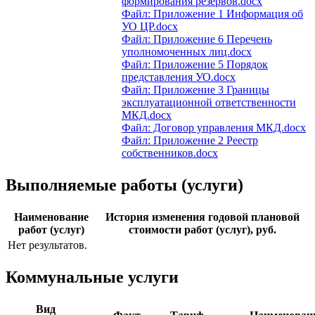
формирования резервов.docx
Файл: Приложение 1 Информация об
УО ЦР.docx
Файл: Приложение 6 Перечень
уполномоченных лиц.docx
Файл: Приложение 5 Порядок
представления УО.docx
Файл: Приложение 3 Границы
эксплуатационной ответственности
МКД.docx
Файл: Договор управления МКД.docx
Файл: Приложение 2 Реестр
собственников.docx
Выполняемые работы (услуги)
Наименование
История изменения годовой плановой
работ (услуг)
стоимости работ (услуг), руб.
Нет результатов.
Коммунальные услуги
Вид