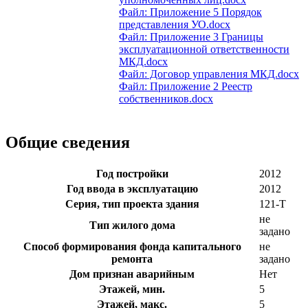
Файл: Приложение 5 Порядок
представления УО.docx
Файл: Приложение 3 Границы
эксплуатационной ответственности
МКД.docx
Файл: Договор управления МКД.docx
Файл: Приложение 2 Реестр
собственников.docx
Общие сведения
Год постройки
2012
Год ввода в эксплуатацию
2012
Серия, тип проекта здания
121-Т
не
Тип жилого дома
задано
Способ формирования фонда капитального
не
ремонта
задано
Дом признан аварийным
Нет
Этажей, мин.
5
Этажей, макс.
5