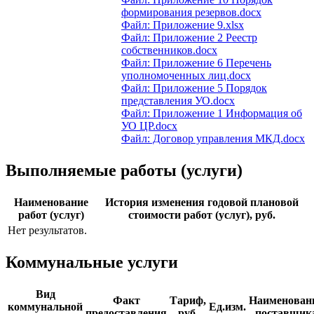
формирования резервов.docx
Файл: Приложение 9.xlsx
Файл: Приложение 2 Реестр
собственников.docx
Файл: Приложение 6 Перечень
уполномоченных лиц.docx
Файл: Приложение 5 Порядок
представления УО.docx
Файл: Приложение 1 Информация об
УО ЦР.docx
Файл: Договор управления МКД.docx
Выполняемые работы (услуги)
Наименование
История изменения годовой плановой
работ (услуг)
стоимости работ (услуг), руб.
Нет результатов.
Коммунальные услуги
Вид
Факт
Тариф,
Наименован
коммунальной
Ед.изм.
предоставления
руб.
поставщик